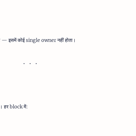
 इसमें कोई single owner नहीं होता।
 हर block में: